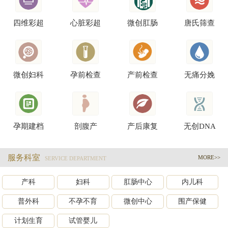
四维彩超
心脏彩超
微创肛肠
唐氏筛查
微创妇科
孕前检查
产前检查
无痛分娩
孕期建档
剖腹产
产后康复
无创DNA
服务科室
MORE>>
SERVICE DEPARTMENT
产科
妇科
肛肠中心
内儿科
普外科
不孕不育
微创中心
围产保健
计划生育
试管婴儿