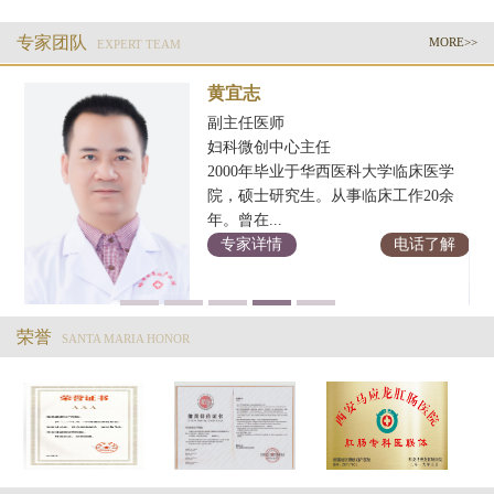
专家团队
MORE>>
EXPERT TEAM
黄宜志
副主任医师
妇科微创中心主任
2000年毕业于华西医科大学临床医学
科
院，硕士研究生。从事临床工作20余
年。曾在...
解
专家详情
电话了解
荣誉
SANTA MARIA HONOR