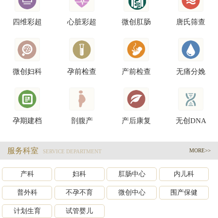
四维彩超
心脏彩超
微创肛肠
唐氏筛查
微创妇科
孕前检查
产前检查
无痛分娩
孕期建档
剖腹产
产后康复
无创DNA
服务科室
MORE>>
SERVICE DEPARTMENT
产科
妇科
肛肠中心
内儿科
普外科
不孕不育
微创中心
围产保健
计划生育
试管婴儿