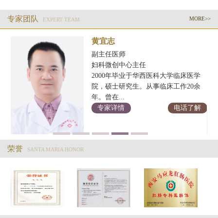
专家团队
MORE>>
EXPERT TEAM
黄宜志
副主任医师
妇科微创中心主任
2000年毕业于华西医科大学临床医学
科
院，硕士研究生。从事临床工作20余
年。曾在...
解
专家详情
电话了解
荣誉
SANTA MARIA HONOR