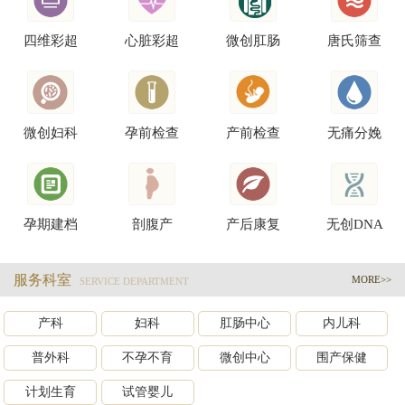
四维彩超
心脏彩超
微创肛肠
唐氏筛查
微创妇科
孕前检查
产前检查
无痛分娩
孕期建档
剖腹产
产后康复
无创DNA
服务科室
MORE>>
SERVICE DEPARTMENT
产科
妇科
肛肠中心
内儿科
普外科
不孕不育
微创中心
围产保健
计划生育
试管婴儿