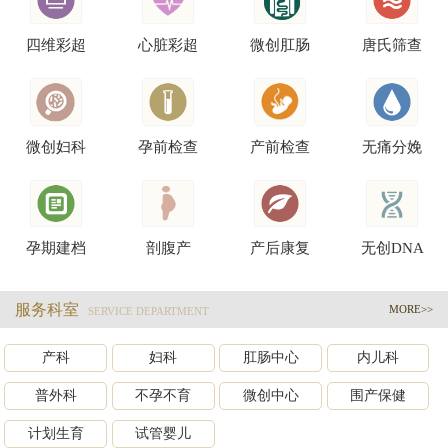
四维彩超
心脏彩超
微创肛肠
唐氏筛查
微创妇科
孕前检查
产前检查
无痛分娩
孕期建档
剖腹产
产后康复
无创DNA
服务科室
MORE>>
SERVICE DEPARTMENT
产科
妇科
肛肠中心
内儿科
普外科
不孕不育
微创中心
围产保健
计划生育
试管婴儿