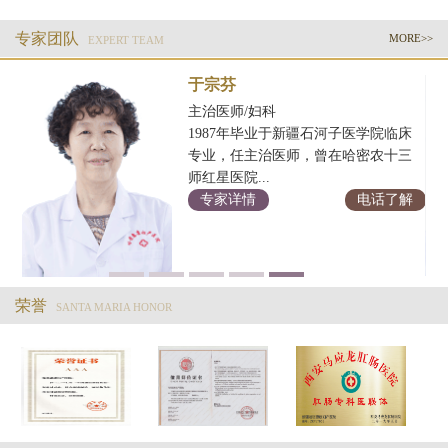
专家团队
MORE>>
EXPERT TEAM
于宗芬
主治医师/妇科
1987年毕业于新疆石河子医学院临床
学
专业，任主治医师，曾在哈密农十三
余
师红星医院...
专家详情
电话了解
解
荣誉
SANTA MARIA HONOR