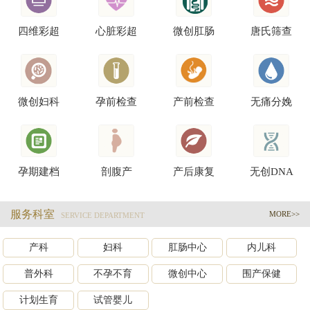
四维彩超
心脏彩超
微创肛肠
唐氏筛查
微创妇科
孕前检查
产前检查
无痛分娩
孕期建档
剖腹产
产后康复
无创DNA
服务科室
MORE>>
SERVICE DEPARTMENT
产科
妇科
肛肠中心
内儿科
普外科
不孕不育
微创中心
围产保健
计划生育
试管婴儿