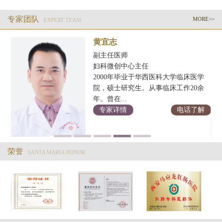
专家团队
MORE>>
EXPERT TEAM
黄宜志
副主任医师
妇科微创中心主任
2000年毕业于华西医科大学临床医学
科
院，硕士研究生。从事临床工作20余
年。曾在...
解
专家详情
电话了解
荣誉
SANTA MARIA HONOR