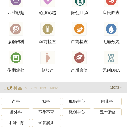
四维彩超
心脏彩超
微创肛肠
唐氏筛查
微创妇科
孕前检查
产前检查
无痛分娩
孕期建档
剖腹产
产后康复
无创DNA
服务科室
MORE>>
SERVICE DEPARTMENT
产科
妇科
肛肠中心
内儿科
普外科
不孕不育
微创中心
围产保健
计划生育
试管婴儿