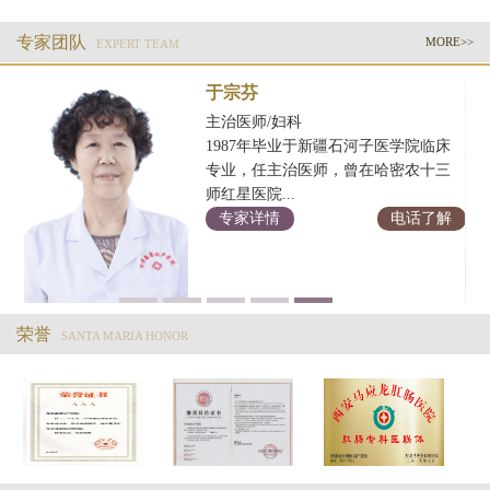
专家团队
MORE>>
EXPERT TEAM
于宗芬
主治医师/妇科
1987年毕业于新疆石河子医学院临床
学
专业，任主治医师，曾在哈密农十三
余
师红星医院...
专家详情
电话了解
解
荣誉
SANTA MARIA HONOR