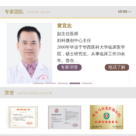
专家团队
MORE>>
EXPERT TEAM
黄宜志
副主任医师
妇科微创中心主任
2000年毕业于华西医科大学临床医学
科
院，硕士研究生。从事临床工作20余
年。曾在...
解
专家详情
电话了解
荣誉
SANTA MARIA HONOR