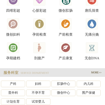
四维彩超
心脏彩超
微创肛肠
唐氏筛查
微创妇科
孕前检查
产前检查
无痛分娩
孕期建档
剖腹产
产后康复
无创DNA
服务科室
MORE>>
SERVICE DEPARTMENT
产科
妇科
肛肠中心
内儿科
普外科
不孕不育
微创中心
围产保健
计划生育
试管婴儿