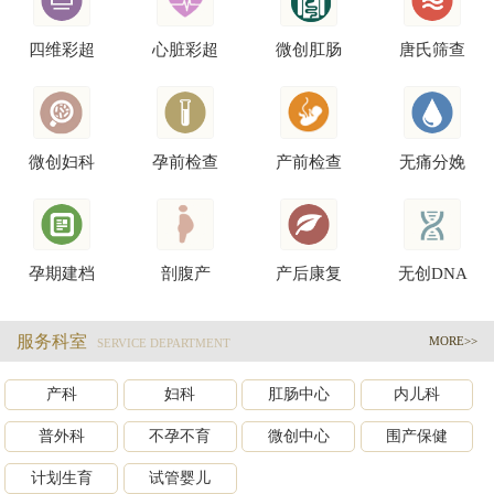
四维彩超
心脏彩超
微创肛肠
唐氏筛查
微创妇科
孕前检查
产前检查
无痛分娩
孕期建档
剖腹产
产后康复
无创DNA
服务科室
MORE>>
SERVICE DEPARTMENT
产科
妇科
肛肠中心
内儿科
普外科
不孕不育
微创中心
围产保健
计划生育
试管婴儿