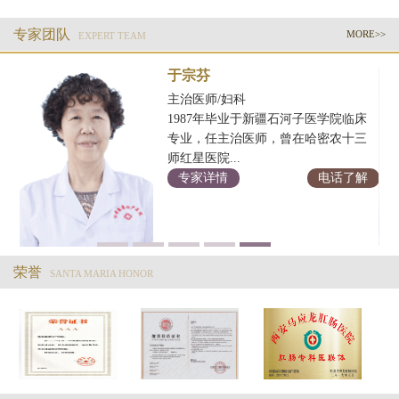
专家团队
MORE>>
EXPERT TEAM
于宗芬
主治医师/妇科
1987年毕业于新疆石河子医学院临床
学
专业，任主治医师，曾在哈密农十三
余
师红星医院...
专家详情
电话了解
解
荣誉
SANTA MARIA HONOR