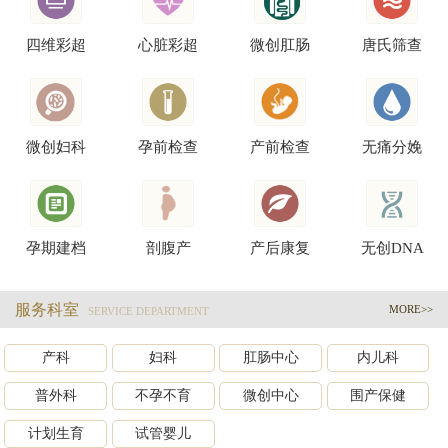
四维彩超
心脏彩超
微创肛肠
唐氏筛查
微创妇科
孕前检查
产前检查
无痛分娩
孕期建档
剖腹产
产后康复
无创DNA
服务科室
MORE>>
SERVICE DEPARTMENT
产科
妇科
肛肠中心
内儿科
普外科
不孕不育
微创中心
围产保健
计划生育
试管婴儿