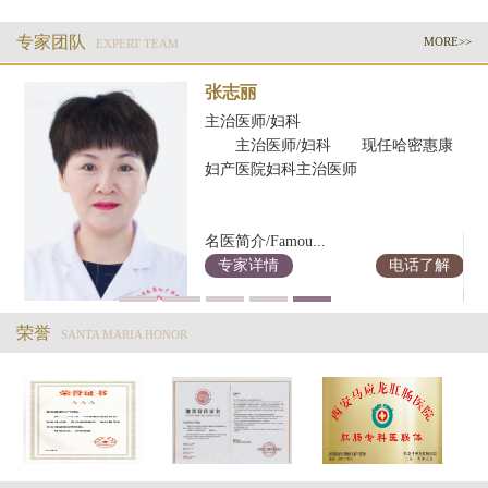
专家团队
MORE>>
EXPERT TEAM
张志丽
主治医师/妇科
床
主治医师/妇科 现任哈密惠康
三
妇产医院妇科主治医师
解
名医简介/Famou...
专家详情
电话了解
荣誉
SANTA MARIA HONOR