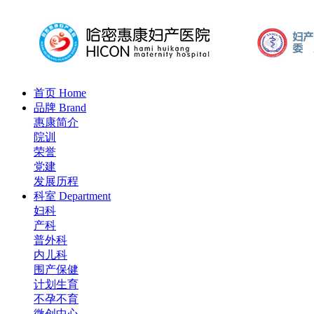
首页
Home
品牌
Brand
惠康简介
院训
荣誉
党建
发展历程
科室
Department
妇科
产科
普外科
内儿科
围产保健
计划生育
不孕不育
微创中心