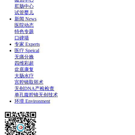
肛肠中心
试管婴儿
新闻
News
医院动态
特色专题
口碑墙
专家
Experts
医疗
Speical
无痛分娩
四维彩超
盆底康复
大肠水疗
宫腔镜取胚术
无创DNA产检检查
单孔腹腔镜无创技术
环境
Environment