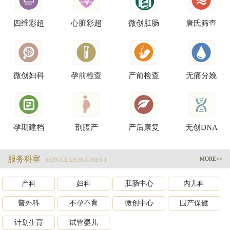
四维彩超
心脏彩超
微创肛肠
唐氏筛查
微创妇科
孕前检查
产前检查
无痛分娩
孕期建档
剖腹产
产后康复
无创DNA
服务科室
MORE>>
SERVICE DEPARTMENT
产科
妇科
肛肠中心
内儿科
普外科
不孕不育
微创中心
围产保健
计划生育
试管婴儿