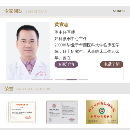
专家团队
MORE>>
EXPERT TEAM
黄宜志
副主任医师
妇科微创中心主任
2000年毕业于华西医科大学临床医学
科
院，硕士研究生。从事临床工作20余
年。曾在...
解
专家详情
电话了解
荣誉
SANTA MARIA HONOR