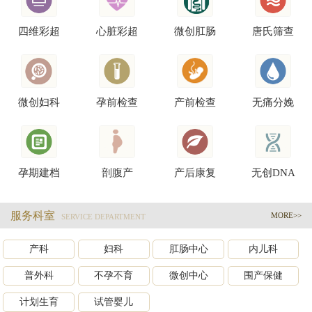
四维彩超
心脏彩超
微创肛肠
唐氏筛查
微创妇科
孕前检查
产前检查
无痛分娩
孕期建档
剖腹产
产后康复
无创DNA
服务科室
MORE>>
SERVICE DEPARTMENT
产科
妇科
肛肠中心
内儿科
普外科
不孕不育
微创中心
围产保健
计划生育
试管婴儿