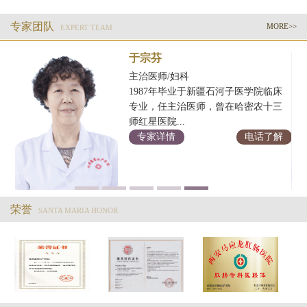
专家团队
MORE>>
EXPERT TEAM
于宗芬
主治医师/妇科
1987年毕业于新疆石河子医学院临床
学
专业，任主治医师，曾在哈密农十三
余
师红星医院...
专家详情
电话了解
解
荣誉
SANTA MARIA HONOR