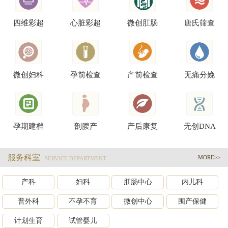
四维彩超
心脏彩超
微创肛肠
唐氏筛查
微创妇科
孕前检查
产前检查
无痛分娩
孕期建档
剖腹产
产后康复
无创DNA
服务科室
MORE>>
SERVICE DEPARTMENT
产科
妇科
肛肠中心
内儿科
普外科
不孕不育
微创中心
围产保健
计划生育
试管婴儿