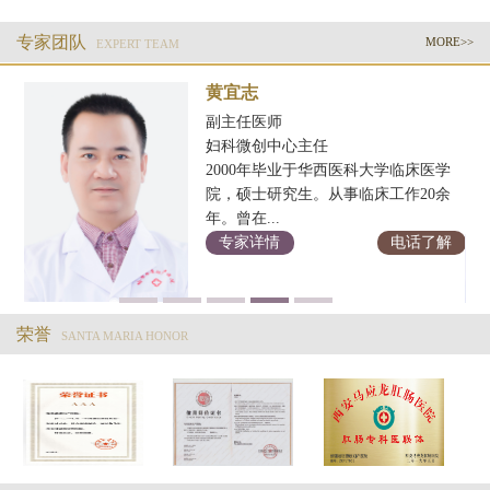
专家团队
MORE>>
EXPERT TEAM
黄宜志
副主任医师
妇科微创中心主任
2000年毕业于华西医科大学临床医学
科
院，硕士研究生。从事临床工作20余
年。曾在...
解
专家详情
电话了解
荣誉
SANTA MARIA HONOR