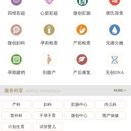
四维彩超
心脏彩超
微创肛肠
唐氏筛查
微创妇科
孕前检查
产前检查
无痛分娩
孕期建档
剖腹产
产后康复
无创DNA
服务科室
MORE>>
SERVICE DEPARTMENT
产科
妇科
肛肠中心
内儿科
普外科
不孕不育
微创中心
围产保健
计划生育
试管婴儿