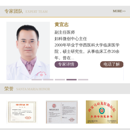
专家团队
MORE>>
EXPERT TEAM
黄宜志
副主任医师
妇科微创中心主任
2000年毕业于华西医科大学临床医学
科
院，硕士研究生。从事临床工作20余
年。曾在...
解
专家详情
电话了解
荣誉
SANTA MARIA HONOR