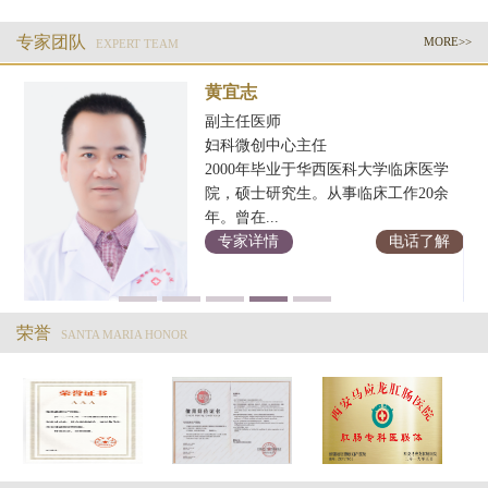
专家团队
MORE>>
EXPERT TEAM
黄宜志
副主任医师
妇科微创中心主任
2000年毕业于华西医科大学临床医学
科
院，硕士研究生。从事临床工作20余
年。曾在...
解
专家详情
电话了解
荣誉
SANTA MARIA HONOR