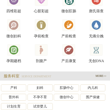
四维彩超
心脏彩超
微创肛肠
唐氏筛查
微创妇科
孕前检查
产前检查
无痛分娩
孕期建档
剖腹产
产后康复
无创DNA
服务科室
MORE>>
SERVICE DEPARTMENT
产科
妇科
肛肠中心
内儿科
普外科
不孕不育
微创中心
围产保健
计划生育
试管婴儿