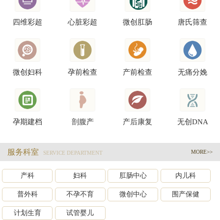
四维彩超
心脏彩超
微创肛肠
唐氏筛查
微创妇科
孕前检查
产前检查
无痛分娩
孕期建档
剖腹产
产后康复
无创DNA
服务科室
MORE>>
SERVICE DEPARTMENT
产科
妇科
肛肠中心
内儿科
普外科
不孕不育
微创中心
围产保健
计划生育
试管婴儿