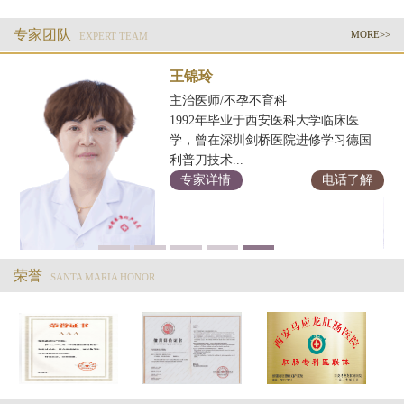
专家团队
MORE>>
EXPERT TEAM
王锦玲
主治医师/不孕不育科
康
1992年毕业于西安医科大学临床医
学，曾在深圳剑桥医院进修学习德国
利普刀技术...
专家详情
电话了解
解
荣誉
SANTA MARIA HONOR