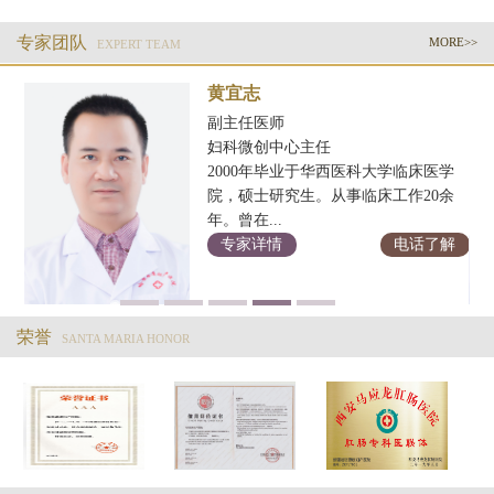
专家团队
MORE>>
EXPERT TEAM
黄宜志
副主任医师
妇科微创中心主任
2000年毕业于华西医科大学临床医学
科
院，硕士研究生。从事临床工作20余
年。曾在...
解
专家详情
电话了解
荣誉
SANTA MARIA HONOR