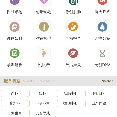
四维彩超
心脏彩超
微创肛肠
唐氏筛查
微创妇科
孕前检查
产前检查
无痛分娩
孕期建档
剖腹产
产后康复
无创DNA
服务科室
MORE>>
SERVICE DEPARTMENT
产科
妇科
肛肠中心
内儿科
普外科
不孕不育
微创中心
围产保健
计划生育
试管婴儿