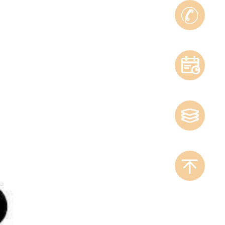
线
咨
约
询
挂
式
号
服
务