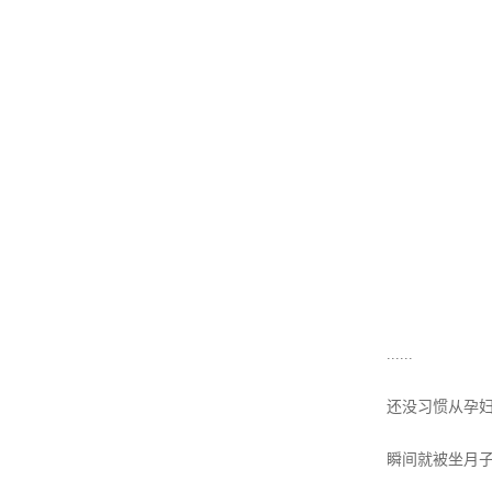
......
还没习惯从孕妇
瞬间就被坐月子的