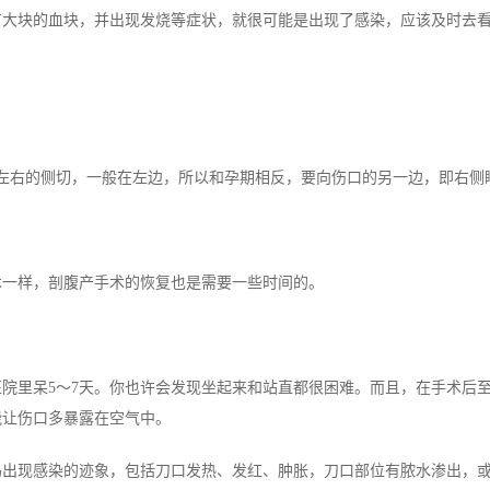
有大块的血块，并出现发烧等症状，就很可能是出现了感染，应该及时去
右的侧切，一般在左边，所以和孕期相反，要向伤口的另一边，即右侧
样，剖腹产手术的恢复也是需要一些时间的。
里呆5～7天。你也许会发现坐起来和站直都很困难。而且，在手术后至
能让伤口多暴露在空气中。
现感染的迹象，包括刀口发热、发红、肿胀，刀口部位有脓水渗出，或者