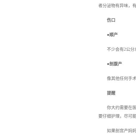
者分泌物有异味，
伤口
●顺产
不少会有2公分左
●剖腹产
像其他任何手术一
提醒
你大约需要在医院
要仔细护理，尽可
如果剖宫产妈妈出