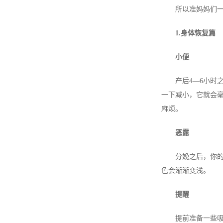
所以准妈妈们一
1.身体恢复篇
小便
产后4—6小时之
一下减小，它就会
麻烦。
恶露
分娩之后，你的身
色会渐渐变浅。
提醒
提前准备一些吸收