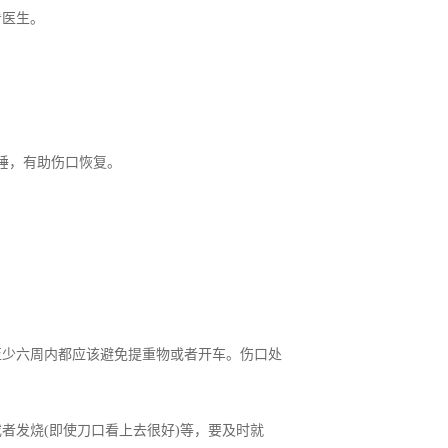
看医生。
睡，有助伤口恢复。
少六周内都应该避免提重物或者开车。伤口处
发烧(即使刀口看上去很好)等，要及时就