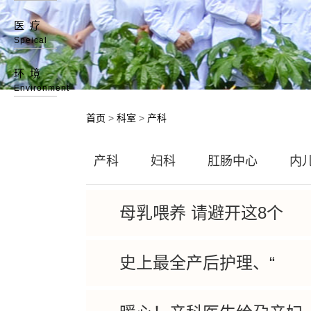
医疗
Speical
环境
Environment
首页
>
科室
>
产科
产科
妇科
肛肠中心
内
母乳喂养 请避开这8个
史上最全产后护理、“