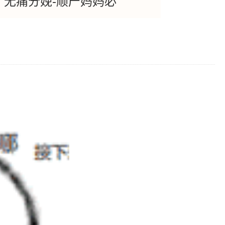
无痛分娩-顺产妈妈必
！