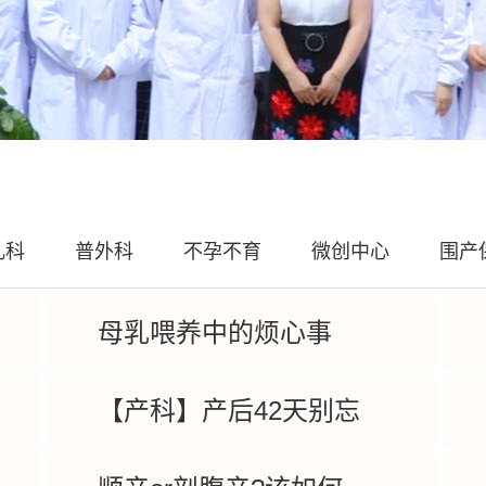
儿科
普外科
不孕不育
微创中心
围产
母乳喂养中的烦心事
【产科】产后42天别忘