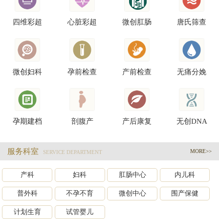
四维彩超
心脏彩超
微创肛肠
唐氏筛查
微创妇科
孕前检查
产前检查
无痛分娩
孕期建档
剖腹产
产后康复
无创DNA
服务科室
MORE>>
SERVICE DEPARTMENT
产科
妇科
肛肠中心
内儿科
普外科
不孕不育
微创中心
围产保健
计划生育
试管婴儿