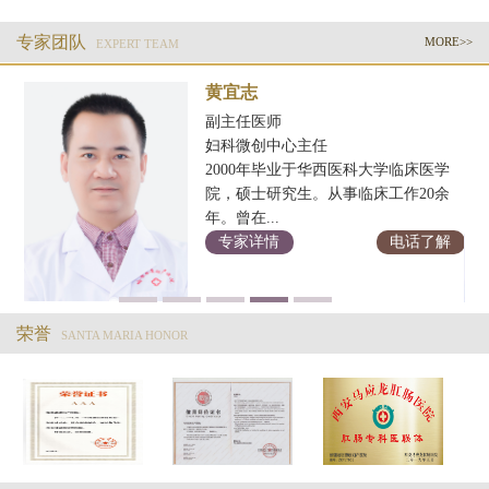
专家团队
MORE>>
EXPERT TEAM
黄宜志
副主任医师
妇科微创中心主任
2000年毕业于华西医科大学临床医学
科
院，硕士研究生。从事临床工作20余
年。曾在...
解
专家详情
电话了解
荣誉
SANTA MARIA HONOR